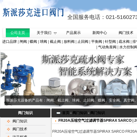
全国服务电话：021-516027
公司主页
关于我们
产品展示
新闻中心
阀门技术
进口品牌
|
闸阀
|
蝶阀
|
球阀
|
截止阀
|
放料阀
|
止回阀
|
平衡阀
|
针型阀
|
疏水阀
|
排
|
气动角座阀
|
水力控制
斯派莎克设备的产品有：闸阀、截止阀、球阀、止回阀、蝶阀、安全阀、真空阀
阀门知识
首页
-
阀门知识
-
阀门知识
FR20A压缩空气过滤调节器SPIRAX SARCO
| 2
阀门知识
阀门技术
FR20A压缩空气过滤调节器SPIRAX SARCO FR2