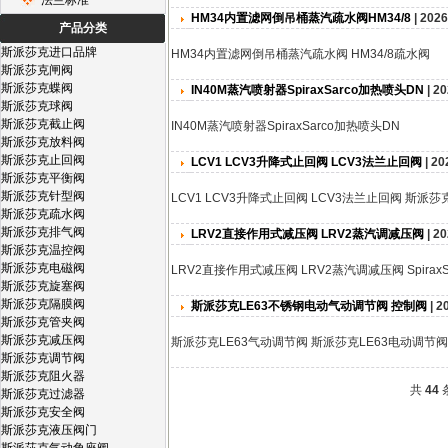
法兰标准
HM34内置滤网倒吊桶蒸汽疏水阀HM34/8
| 2026
产品分类
斯派莎克进口品牌
HM34内置滤网倒吊桶蒸汽疏水阀 HM34/8疏水阀
斯派莎克闸阀
斯派莎克蝶阀
IN40M蒸汽喷射器SpiraxSarco加热喷头DN
| 20
斯派莎克球阀
斯派莎克截止阀
IN40M蒸汽喷射器SpiraxSarco加热喷头DN
斯派莎克放料阀
斯派莎克止回阀
LCV1 LCV3升降式止回阀 LCV3法兰止回阀
| 20
斯派莎克平衡阀
斯派莎克针型阀
LCV1 LCV3升降式止回阀 LCV3法兰止回阀 斯派
斯派莎克疏水阀
斯派莎克排气阀
LRV2直接作用式减压阀 LRV2蒸汽调减压阀
| 20
斯派莎克温控阀
斯派莎克电磁阀
LRV2直接作用式减压阀 LRV2蒸汽调减压阀 SpiraxS
斯派莎克旋塞阀
斯派莎克隔膜阀
斯派莎克LE63不锈钢电动气动调节阀 控制阀
| 2
斯派莎克管夹阀
斯派莎克减压阀
斯派莎克LE63气动调节阀 斯派莎克LE63电动调节
斯派莎克调节阀
斯派莎克阻火器
共
44
斯派莎克过滤器
斯派莎克安全阀
斯派莎克液压阀门