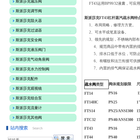
斯派莎克减压阀
FT43运用BP99/32液囊，可应用于
斯派莎克调节阀
斯派莎克FT43杠杆蒸汽疏水阀
特
斯派莎克阻火器
1、
布局简略，修理方方更
。
斯派莎克过滤器
2、
可水平或笔直设备
。
3、
领先的规划，不锈钢内部布
斯派莎克安全阀
4
、规范商品中带有内置的
斯派莎克液压阀门
5
、排水口低于水位，可防
斯派莎克气动角座阀
6
、有螺纹和法兰衔接可供
7
、内置的排气阀保证疏水
斯派莎克水力控制阀
斯派莎克配件
阀体规划极限
疏水阀
类型
斯派莎克观视镜
PN16
1
FT14
斯派莎克组合泵
FT14HC
PN25
1
斯派莎克流量计
FTS14
PN25/ANSI300
1
斯派莎克其他阀
FTC32
PN40/ANSI300
1
FT43
PN16
2
FT44
PN40
1