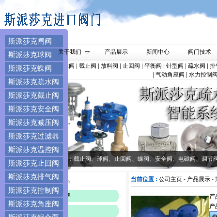
斯派莎克闸阀
公司主页
关于我们
产品展示
新闻中心
阀门技术
斯派莎克球阀
进口品牌
|
闸阀
|
蝶阀
|
球阀
|
截止阀
|
放料阀
|
止回阀
|
平衡阀
|
针型阀
|
疏水阀
|
排
斯派莎克蝶阀
|
气动角座阀
|
水力控制
斯派莎克疏水阀
斯派莎克截止阀
斯派莎克安全阀
斯派莎克减压阀
斯派莎克过滤器
斯派莎克温控阀
斯派莎克设备的产品有：截止阀、球阀、止回阀、蝶阀、安全阀、电磁阀、调节
斯派莎克止回阀
斯派莎克排气阀
当前位置 :
公司主页
-
产品展示
-
斯派莎克控制阀
斯派莎克进口品牌
产
斯派莎克角座阀
产
斯派莎克闸阀