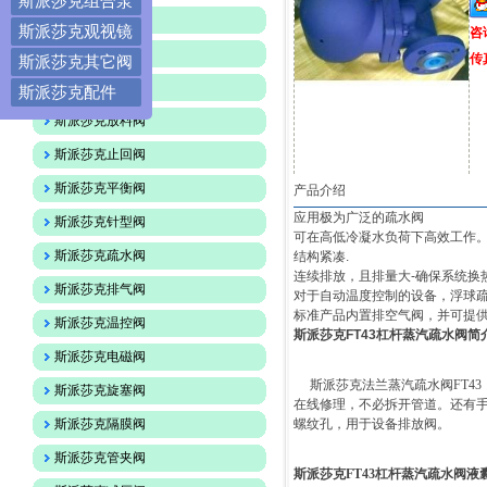
斯派莎克组合泵
斯派莎克蝶阀
斯派莎克观视镜
咨
斯派莎克球阀
传真
斯派莎克其它阀
斯派莎克截止阀
斯派莎克配件
斯派莎克放料阀
斯派莎克止回阀
斯派莎克平衡阀
产品介绍
应用极为广泛的疏水阀
斯派莎克针型阀
可在高低冷凝水负荷下高效工作。
斯派莎克疏水阀
结构紧凑.
连续排放，且排量大-确保系统换
斯派莎克排气阀
对于自动温度控制的设备，浮球疏
标准产品内置排空气阀，并可提
斯派莎克温控阀
斯派莎克FT43杠杆蒸汽疏水阀
简
斯派莎克电磁阀
斯派莎克法兰蒸汽疏水阀FT43
斯派莎克旋塞阀
在线修理，
不必拆开管道。还有
斯派莎克隔膜阀
螺纹孔，用于设备排放阀。
斯派莎克管夹阀
斯派莎克FT43杠杆蒸汽疏水阀
液