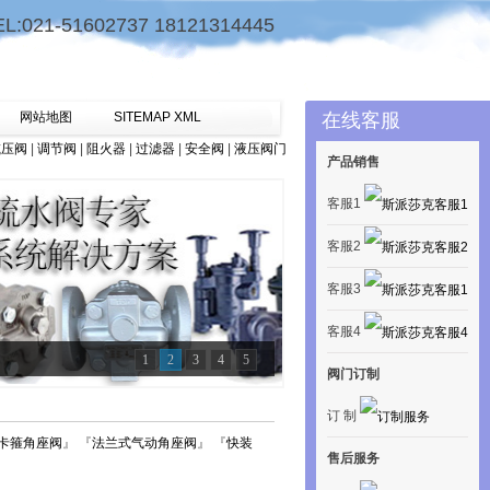
EL:021-51602737 18121314445
网站地图
SITEMAP XML
在线客服
减压阀
|
调节阀
|
阻火器
|
过滤器
|
安全阀
|
液压阀门
产品销售
客服1
客服2
客服3
客服4
1
2
3
4
5
阀门订制
订 制
卡箍角座阀
』 『
法兰式气动角座阀
』 『
快装
售后服务