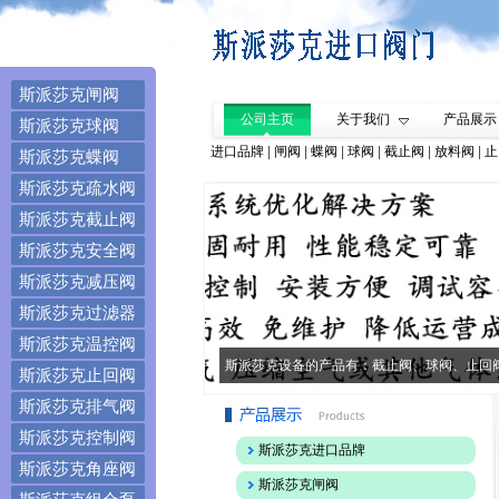
斯派莎克闸阀
公司主页
关于我们
产品展示
斯派莎克球阀
进口品牌
|
闸阀
|
蝶阀
|
球阀
|
截止阀
|
放料阀
|
止
斯派莎克蝶阀
斯派莎克疏水阀
斯派莎克截止阀
斯派莎克安全阀
斯派莎克减压阀
斯派莎克过滤器
斯派莎克温控阀
斯派莎克设备的产品有：截止阀、球阀、止回
斯派莎克止回阀
斯派莎克排气阀
斯派莎克控制阀
斯派莎克进口品牌
斯派莎克角座阀
斯派莎克闸阀