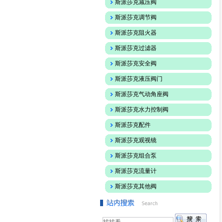
斯派莎克减压阀
斯派莎克调节阀
斯派莎克阻火器
斯派莎克过滤器
斯派莎克安全阀
斯派莎克液压阀门
斯派莎克气动角座阀
斯派莎克水力控制阀
斯派莎克配件
斯派莎克观视镜
斯派莎克组合泵
斯派莎克流量计
斯派莎克其他阀